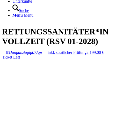
Unterkünfte
Suche
Menü
Menü
RETTUNGSSANITÄTER*IN
VOLLZEIT (RSV 01-2028)
03
Jan
ganztägig
07
Apr
inkl. staatlicher Prüfung
2.199,00
€
Ticket Left