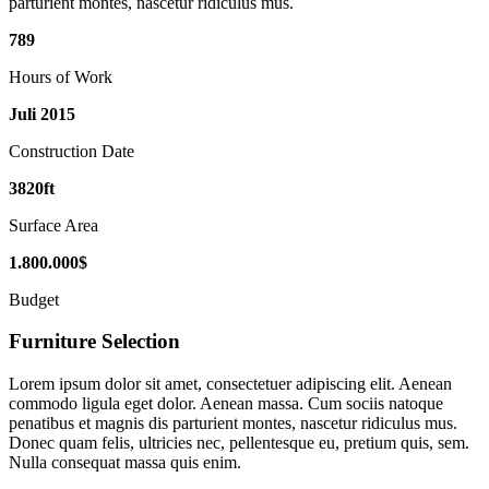
parturient montes, nascetur ridiculus mus.
789
Hours of Work
Juli
2015
Construction Date
3820
ft
Surface Area
1
.
800
.
000
$
Budget
Furniture Selection
Lorem ipsum dolor sit amet, consectetuer adipiscing elit. Aenean
commodo ligula eget dolor. Aenean massa. Cum sociis natoque
penatibus et magnis dis parturient montes, nascetur ridiculus mus.
Donec quam felis, ultricies nec, pellentesque eu, pretium quis, sem.
Nulla consequat massa quis enim.